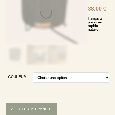
38,00
€
Lampe à
poser en
raphia
naturel
COULEUR
quantité
de
AJOUTER AU PANIER
Lampe