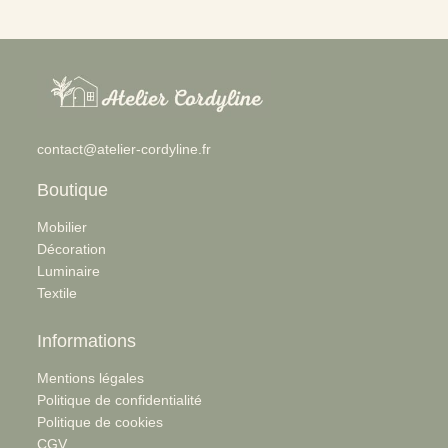
:
contact@atelier-cordyline.fr
Lampe
à
poser
en
Boutique
raphia
Mobilier
Décoration
Luminaire
Textile
Informations
Mentions légales
Politique de confidentialité
Politique de cookies
CGV