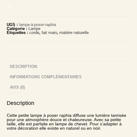
à
poser
en
raphia
UGS :
lampe-à-poser-raphia
Catégorie :
Lampe
Étiquettes :
corde
,
fait main
,
matière naturelle
DESCRIPTION
INFORMATIONS COMPLÉMENTAIRES
AVIS (0)
Description
Cette petite lampe à poser raphia diffuse une lumière tamisée
pour une atmosphère douce et chaleureuse. Avec sa petite
taille, elle est parfaite en lampe de chevet. Pour s’adapter à
votre décoration elle existe en naturel ou en noir.