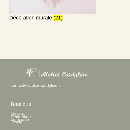
Décoration murale
(21)
:
contact@atelier-cordyline.fr
Citrouille
en
macramé
Boutique
Mobilier
Décoration
Luminaire
Textile