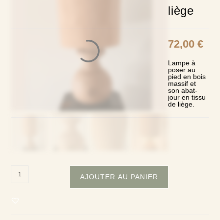
liège
72,00
€
Lampe à
poser au
pied en bois
massif et
son abat-
jour en tissu
de liège.
quantité
de
AJOUTER AU PANIER
Lampe
à
poser
bois
et
liège