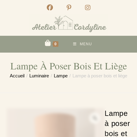
Skip
to
content
0
MENU
Lampe À Poser Bois Et Liège
Accueil
/
Luminaire
/
Lampe
/
Lampe à poser bois et liège
Lampe
à poser
bois et