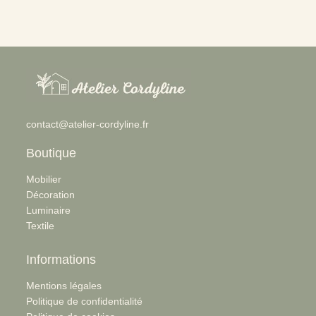
:
contact@atelier-cordyline.fr
Lampe
à
poser
bois
Boutique
et
liège
Mobilier
Décoration
Luminaire
Textile
Informations
Mentions légales
Politique de confidentialité