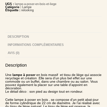
UGS :
lampe-a-poser-en-bois-et-liege
Catégorie :
Lampe
Étiquette :
relooking
DESCRIPTION
INFORMATIONS COMPLÉMENTAIRES
AVIS (0)
Description
Une
lampe à poser
en bois massif et tissu de liège qui associe
recyclage et création .Elle sera d’un plus bel effet sur une
commode ou un buffet, dans une chambre ou au salon. Vous
pouvez également la placer sur une table d’appoint en
décoration.
Le détail déco : son pied au design tout en rondeur.
Cette lampe à poser en bois , se compose d’un petit abat-jour
de forme cylindrique de 22 cm de diamètre. Je l’ai réalisé avec
du tissu de liège naturel. Le tissu de liège est opaque, la