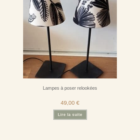
être
choisies
sur
la
page
du
produit
Lampes à poser relookées
49,00
€
Lire la suite