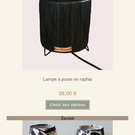
Lampe à poser en raphia
38,00
€
Ce
Choix des options
produit
a
plusieurs
Épuisé
variations.
Les
options
peuvent