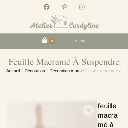
Skip
to
content
0
MENU
Feuille Macramé À Suspendre
Accueil
/
Décoration
/
Décoration murale
/
feuille macramé à s
feuille
macra
mé à