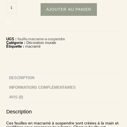
quantité
de
AJOUTER AU PANIER
feuille
macramé
à
suspendre
UGS :
feuille-macrame-a-suspendre
Catégorie :
Décoration murale
Étiquette :
macramé
DESCRIPTION
INFORMATIONS COMPLÉMENTAIRES
AVIS (0)
Description
Ces feuilles en macramé à suspendre sont créées à la main et
rigidifiées pour conserver leur forme. Chaque feuille est