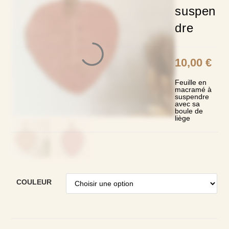
suspen
dre
10,00
€
Feuille en
macramé à
suspendre
avec sa
boule de
liège
COULEUR