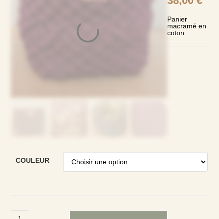
38,00
€
Panier
macramé en
coton
COULEUR
quantité