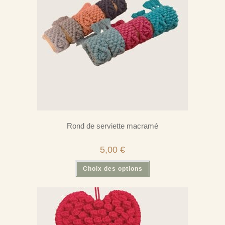
Rond de serviette macramé
5,00
€
Ce
Choix des options
produit
a
plusieurs
variations.
Les
options
peuvent
être