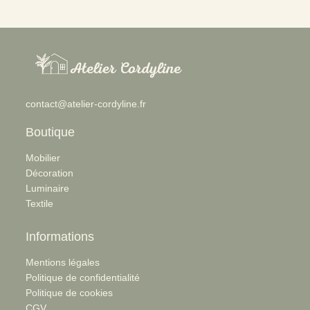
choisies
sur
la
page
du
produit
:
contact@atelier-cordyline.fr
Panier
macramé
Boutique
Mobilier
Décoration
Luminaire
Textile
Informations
Mentions légales
Politique de confidentialité
Politique de cookies
CGV