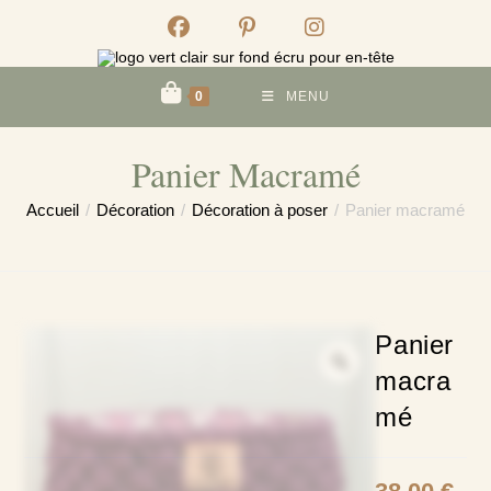
Skip
to
content
0
MENU
Panier Macramé
Accueil
/
Décoration
/
Décoration à poser
/
Panier macramé
Panier
macra
mé