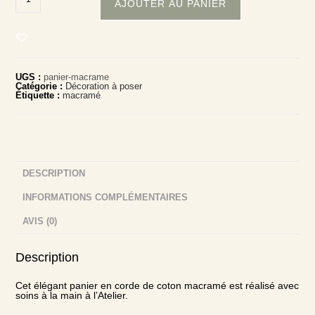
de
AJOUTER AU PANIER
Panier
macramé
UGS :
panier-macrame
Catégorie :
Décoration à poser
Étiquette :
macramé
DESCRIPTION
INFORMATIONS COMPLÉMENTAIRES
AVIS (0)
Description
Cet élégant panier en corde de coton macramé est réalisé avec
soins à la main à l’Atelier.