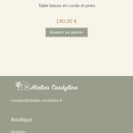
Table basse en corde et pneu
190,00
€
Ajouter au panier
:
contact@atelier-cordyline.fr
Table
basse
en
corde
et
pneu
Boutique
Mobilier