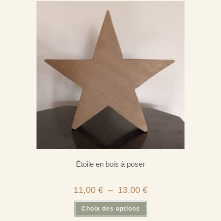
Étoile en bois à poser
Plage
11,00
€
–
13,00
€
de
prix :
Ce
Choix des options
11,00 €
produit
à
a