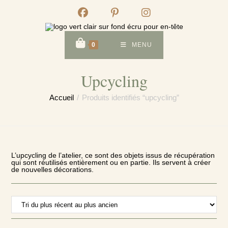
Skip
to
content
0
MENU
Upcycling
Accueil
/
Produits identifiés “upcycling”
L’upcycling de l’atelier, ce sont des objets issus de récupération
qui sont réutilisés entièrement ou en partie. Ils servent à créer
de nouvelles décorations.